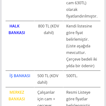
cam 630TL)
olarak
fiyatlandırılmıştır.
HALK
800 TL (KDV
Kendi listesine
BANKASI
dahil)
göre fiyat
belirlemiştir.
(Liste aşağıda
mevcuttur.
Çerçeve bedeli iki
yılda bir ödenir)
İŞ BANKASI
500 TL (KDV
500TL.
dahil)
MERKEZ
Çalışanlar
Resmi Listeye
BANKASI
için cam +
göre fiyatlar
çerçeve:
belirlenmiştir.