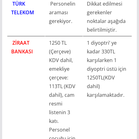
TÜRK
Personelin
Dikkat edilmesi
TELEKOM
araması
gerekenler
gerekiyor.
noktalar aşağıda
belirtilmiştir.
ZİRAAT
1250 TL
1 diyoptri’ ye
BANKASI
(Çerçeve)
kadar 330TL
KDV dahil,
karşılarken 1
emekliye
diyoptri üstü için
çerçeve:
1250TL(KDV
113TL (KDV
dahil)
dahil), cam
karşılamaktadır.
resmi
listenin 3
katı.
Personel
çocuğu için