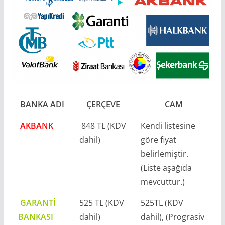
BANKA ADI
ÇERÇEVE
CAM
AKBANK
848 TL (KDV
Kendi listesine
dahil)
göre fiyat
belirlemiştir.
(Liste aşağıda
mevcuttur.)
GARANTİ
525 TL (KDV
525TL (KDV
BANKASI
dahil)
dahil), (Prograsiv