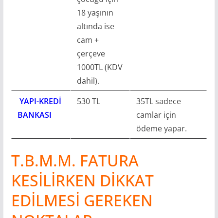
18 yaşının
altında ise
cam +
çerçeve
1000TL (KDV
dahil).
YAPI-KREDİ
530 TL
35TL sadece
BANKASI
camlar için
ödeme yapar.
T.B.M.M. FATURA
KESİLİRKEN DİKKAT
EDİLMESİ GEREKEN