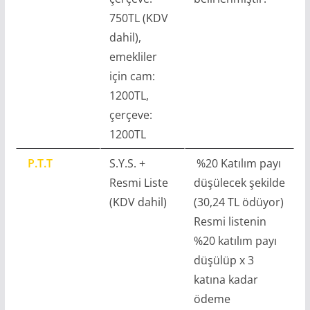
750TL (KDV
dahil),
emekliler
için cam:
1200TL,
çerçeve:
1200TL
P.T.T
S.Y.S. +
%20 Katılım payı
Resmi Liste
düşülecek şekilde
(KDV dahil)
(30,24 TL ödüyor)
Resmi listenin
%20 katılım payı
düşülüp x 3
katına kadar
ödeme