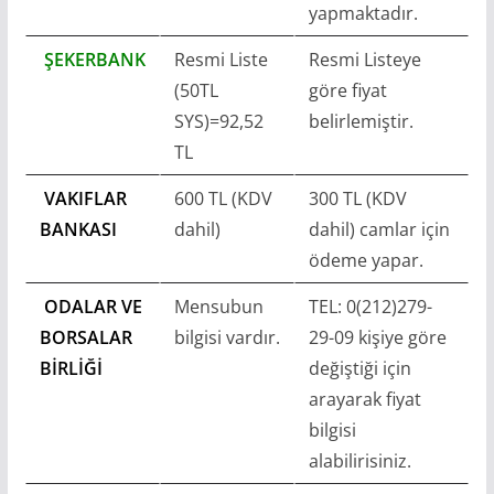
yapmaktadır.
ŞEKERBANK
Resmi Liste
Resmi Listeye
(50TL
göre fiyat
SYS)=92,52
belirlemiştir.
TL
VAKIFLAR
600 TL (KDV
300 TL (KDV
BANKASI
dahil)
dahil) camlar için
ödeme yapar.
ODALAR VE
Mensubun
TEL: 0(212)279-
BORSALAR
bilgisi vardır.
29-09 kişiye göre
BİRLİĞİ
değiştiği için
arayarak fiyat
bilgisi
alabilirisiniz.