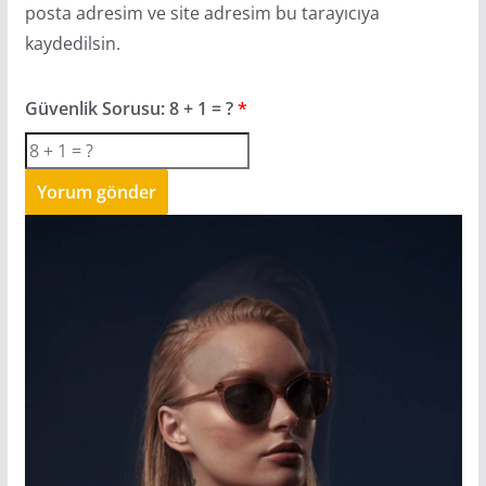
posta adresim ve site adresim bu tarayıcıya
kaydedilsin.
Güvenlik Sorusu:
8 + 1 = ?
*