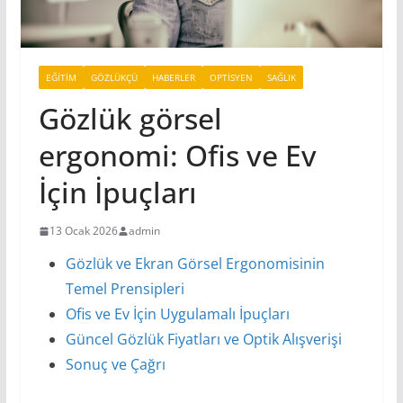
EĞITIM
GÖZLÜKÇÜ
HABERLER
OPTISYEN
SAĞLIK
Gözlük görsel
ergonomi: Ofis ve Ev
İçin İpuçları
13 Ocak 2026
admin
Gözlük ve Ekran Görsel Ergonomisinin
Temel Prensipleri
Ofis ve Ev İçin Uygulamalı İpuçları
Güncel Gözlük Fiyatları ve Optik Alışverişi
Sonuç ve Çağrı