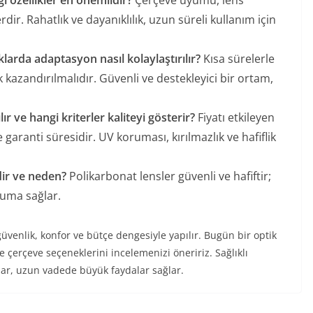
gi özellikler en önemlidir?
Çerçeve uyumu, lens
ir. Rahatlık ve dayanıklılık, uzun süreli kullanım için
arda adaptasyon nasıl kolaylaştırılır?
Kısa sürelerle
k kazandırılmalıdır. Güvenli ve destekleyici bir ortam,
lır ve hangi kriterler kaliteyi gösterir?
Fiyatı etkileyen
garanti süresidir. UV koruması, kırılmazlık ve hafiflik
dir ve neden?
Polikarbonat lensler güvenli ve hafiftir;
ruma sağlar.
güvenlik, konfor ve bütçe dengesiyle yapılır. Bugün bir optik
çerçeve seçeneklerini incelemenizi öneririz. Sağlıklı
ar, uzun vadede büyük faydalar sağlar.