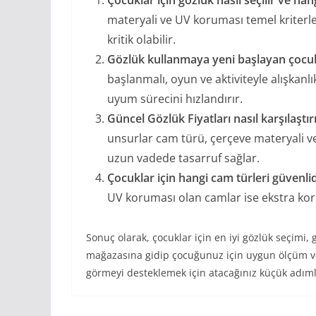
Çocuklar için gözlük nasıl seçilir ve han
materyali ve UV koruması temel kriterlerd
kritik olabilir.
Gözlük kullanmaya yeni başlayan çocukl
başlanmalı, oyun ve aktiviteyle alışkanlı
uyum sürecini hızlandırır.
Güncel Gözlük Fiyatları nasıl karşılaştırı
unsurlar cam türü, çerçeve materyali ve 
uzun vadede tasarruf sağlar.
Çocuklar için hangi cam türleri güvenli
UV koruması olan camlar ise ekstra ko
Sonuç olarak, çocuklar için en iyi gözlük seçimi, 
mağazasına gidip çocuğunuz için uygun ölçüm ve 
görmeyi desteklemek için atacağınız küçük adıml