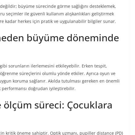
i değildir; büyüme sürecinde görme sağlığını desteklemek,
u seçimler ile güvenli kullanım alışkanlıkları geliştirmek
adar herkes için pratik ve uygulanabilir bilgiler sunar.
k neden büyüme döneminde
ibi sorunların ilerlemesini etkileyebilir. Erken tespit,
ğrenme süreçlerini olumlu yönde etkiler. Ayrıca oyun ve
n uygun koruma sağlanır. Akılda tutulması gereken en önemli
performansı doğrudan iyileştirebilir.
e ölçüm süreci: Çocuklara
in kritik öneme sahiptir. Optik uzmanı, pupiller distance (PD)