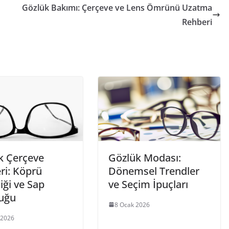
Gözlük Bakımı: Çerçeve ve Lens Ömrünü Uzatma
Rehberi
k Çerçeve
Gözlük Modası:
ri: Köprü
Dönemsel Trendler
iği ve Sap
ve Seçim İpuçları
uğu
8 Ocak 2026
 2026