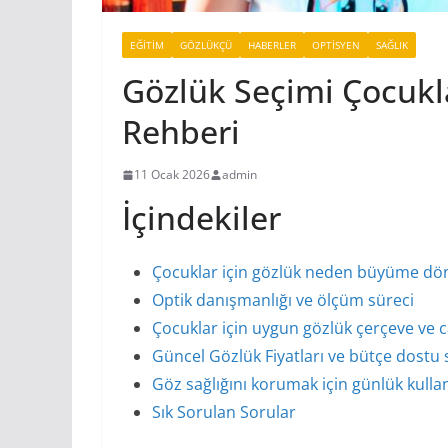
EĞITIM
GÖZLÜKÇÜ
HABERLER
OPTISYEN
SAĞLIK
Gözlük Seçimi Çocukl
Rehberi
11 Ocak 2026
admin
İçindekiler
Çocuklar için gözlük neden büyüme dö
Optik danışmanlığı ve ölçüm süreci
Çocuklar için uygun gözlük çerçeve ve c
Güncel Gözlük Fiyatları ve bütçe dostu
Göz sağlığını korumak için günlük kullan
Sık Sorulan Sorular